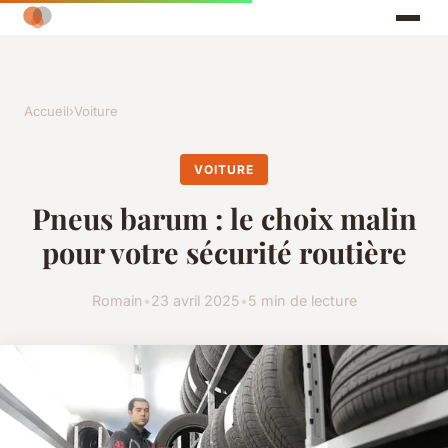
Accueil
›
Voiture
VOITURE
Pneus barum : le choix malin
pour votre sécurité routière
Romain
•
23 avril 2025
•
5 min de lecture