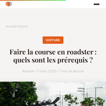
Accueil
›
Voiture
VOITURE
Faire la course en roadster :
quels sont les prérequis ?
Romain
•
7 mars 2025
•
7 min de lecture