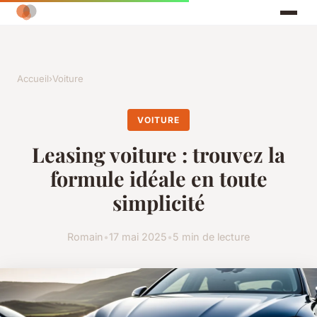
Accueil
›
Voiture
VOITURE
Leasing voiture : trouvez la
formule idéale en toute
simplicité
Romain
•
17 mai 2025
•
5 min de lecture