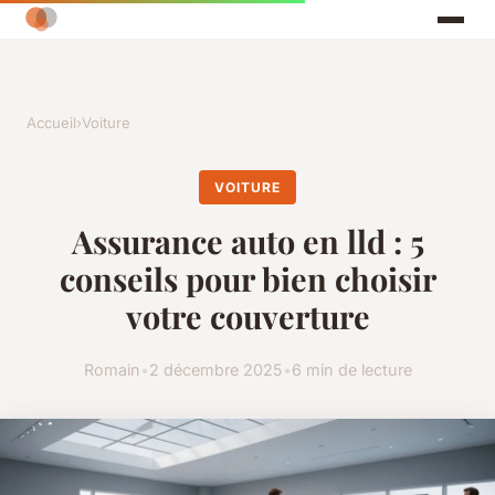
Accueil
›
Voiture
VOITURE
Assurance auto en lld : 5
conseils pour bien choisir
votre couverture
Romain
•
2 décembre 2025
•
6 min de lecture