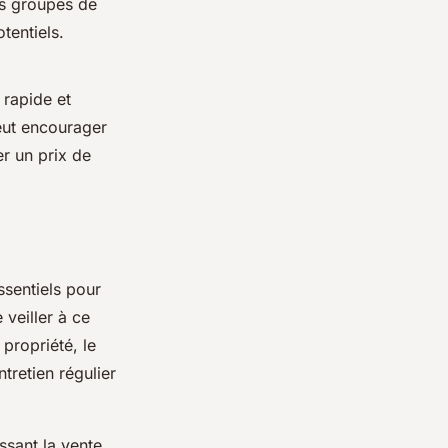
es groupes de
tentiels.
 rapide et
eut encourager
er un prix de
ssentiels pour
 veiller à ce
 propriété, le
tretien régulier
ssant la vente