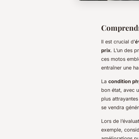
Comprendre
Il est crucial d’
é
prix
. L’un des p
ces motos embl
entraîner une ha
La
condition p
bon état, avec u
plus attrayantes
se vendra génér
Lors de l’évalua
exemple, consid
améliorations pu