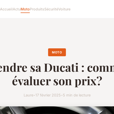
Accueil
Actu
Moto
Produits
Sécurité
Voiture
MOTO
endre sa Ducati : com
évaluer son prix?
Laure
•
17 février 2025
•
5 min de lecture