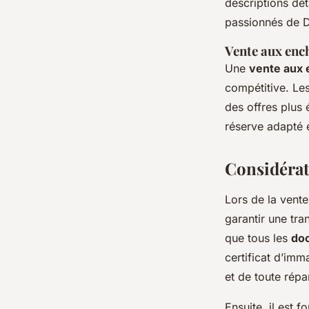
descriptions dé
passionnés de Du
Vente aux enc
Une
vente aux
compétitive. Le
des offres plus 
réserve adapté e
Considérati
Lors de la vent
garantir une tra
que tous les
do
certificat d’imma
et de toute répa
Ensuite, il est