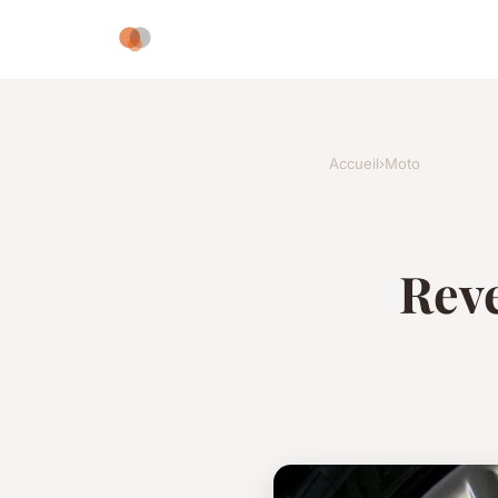
Accueil
›
Moto
Rev