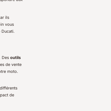
ar ils
oin vous
 Ducati.
s. Des
outils
ées de vente
otre moto.
différents
mpact de