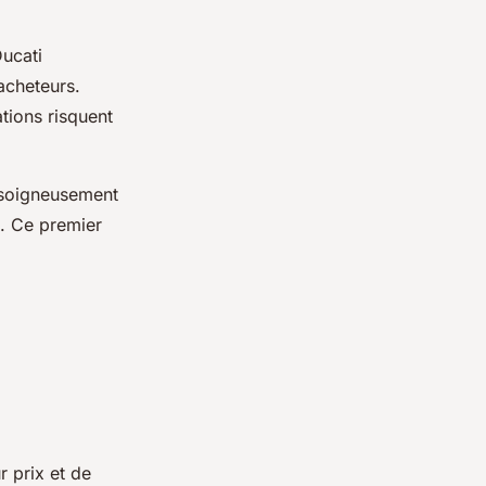
Ducati
acheteurs.
tions risquent
z soigneusement
s. Ce premier
r prix et de