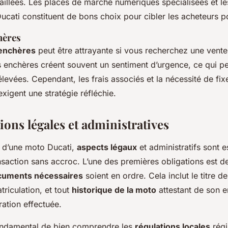
taillées. Les places de marché numériques spécialisées et l
cati constituent de bons choix pour cibler les acheteurs po
hères
 enchères
peut être attrayante si vous recherchez une vente
s enchères créent souvent un sentiment d’urgence, ce qui p
élevées. Cependant, les frais associés et la nécessité de fix
xigent une stratégie réfléchie.
ons légales et administratives
e d’une moto Ducati,
aspects légaux
et administratifs sont e
nsaction sans accroc. L’une des premières obligations est de
cuments nécessaires
soient en ordre. Cela inclut le titre de
triculation, et tout
historique de la moto
attestant de son en
ration effectuée.
 fondamental de bien comprendre les
régulations locales
régi