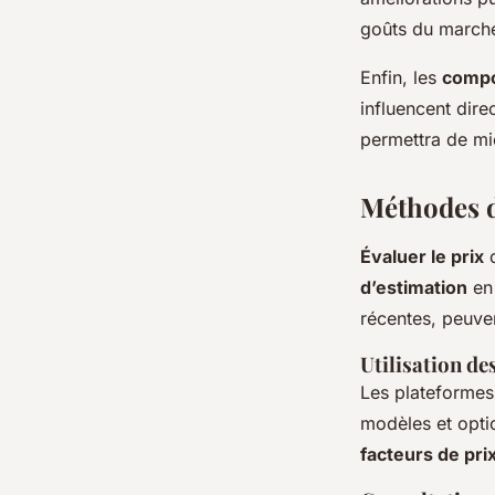
goûts du march
Enfin, les
compo
influencent dire
permettra de mi
Méthodes d
Évaluer le prix
d
d’estimation
en 
récentes, peuve
Utilisation des
Les plateformes
modèles et opti
facteurs de pri