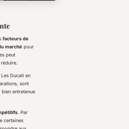
ente
rs
facteurs de
du marché
pour
es peut
 réduire.
 Les Ducati en
arations, sont
o bien entretenue
pétitifs
. Par
e certaines
respondre aux