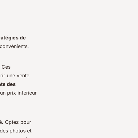
ratégies de
nconvénients.
. Ces
rir une vente
nts des
un prix inférieur
ié. Optez pour
des photos et