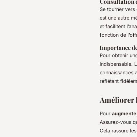
Consultation 
Se tourner vers
est une autre m
et facilitent l’a
fonction de l’of
Importance de
Pour obtenir une
indispensable. L
connaissances a
reflétant fidèle
Améliorer l
Pour
augmenter
Assurez-vous qu
Cela rassure le